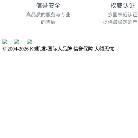
© 2004-
2026
K8凯发-国际大品牌 信誉保障 大额无忧