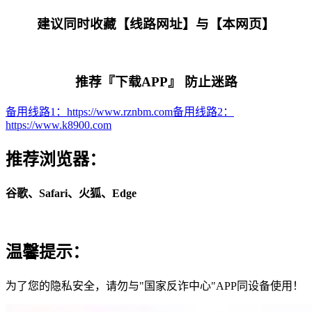
建议同时收藏【线路网址】与【本网页】
推荐『下载APP』 防止迷路
备用线路
1
：
https://www.rznbm.com
备用线路
2
：
https://www.k8900.com
推荐浏览器：
谷歌、Safari、火狐、Edge
温馨提示：
为了您的隐私安全，请勿与"国家反诈中心"APP同设备使用！