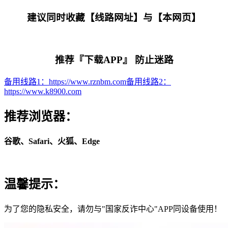
建议同时收藏【线路网址】与【本网页】
推荐『下载APP』 防止迷路
备用线路
1
：
https://www.rznbm.com
备用线路
2
：
https://www.k8900.com
推荐浏览器：
谷歌、Safari、火狐、Edge
温馨提示：
为了您的隐私安全，请勿与"国家反诈中心"APP同设备使用！