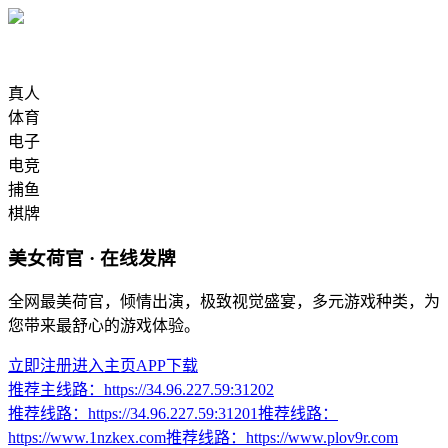
真人
体育
电子
电竞
捕鱼
棋牌
美女荷官 · 在线发牌
全网最美荷官，倾情出演，极致视觉盛宴，多元游戏种类，为
您带来最舒心的游戏体验。
立即注册
进入主页
APP下载
推荐主线路：
https://34.96.227.59:31202
推荐线路：
https://34.96.227.59:31201
推荐线路：
https://www.1nzkex.com
推荐线路：
https://www.plov9r.com