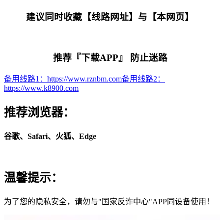
建议同时收藏【线路网址】与【本网页】
推荐『下载APP』 防止迷路
备用线路
1
：
https://www.rznbm.com
备用线路
2
：
https://www.k8900.com
推荐浏览器：
谷歌、Safari、火狐、Edge
温馨提示：
为了您的隐私安全，请勿与"国家反诈中心"APP同设备使用！