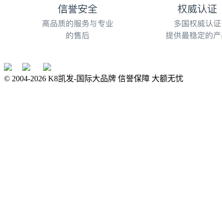
© 2004-
2026
K8凯发-国际大品牌 信誉保障 大额无忧