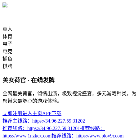
真人
体育
电子
电竞
捕鱼
棋牌
美女荷官 · 在线发牌
全网最美荷官，倾情出演，极致视觉盛宴，多元游戏种类，为
您带来最舒心的游戏体验。
立即注册
进入主页
APP下载
推荐主线路：
https://34.96.227.59:31202
推荐线路：
https://34.96.227.59:31201
推荐线路：
https://www.1nzkex.com
推荐线路：
https://www.plov9r.com