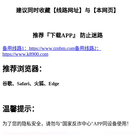
建议同时收藏【线路网址】与【本网页】
推荐『下载APP』 防止迷路
备用线路
1
：
https://www.rznbm.com
备用线路
2
：
https://www.k8900.com
推荐浏览器：
谷歌、Safari、火狐、Edge
温馨提示：
为了您的隐私安全，请勿与"国家反诈中心"APP同设备使用！