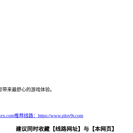
您带来最舒心的游戏体验。
kex.com
推荐线路：
https://www.plov9r.com
建议同时收藏【线路网址】与【本网页】