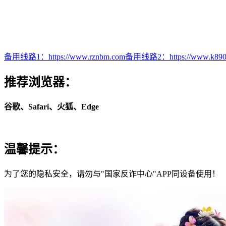
备用线路
1
：
https://www.rznbm.com
备用线路
2
：
https://www.k89
推荐浏览器：
谷歌、Safari、火狐、Edge
温馨提示：
为了您的隐私安全，请勿与"国家反诈中心"APP同设备使用！