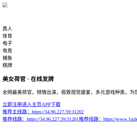
真人
体育
电子
电竞
捕鱼
棋牌
美女荷官 · 在线发牌
全网最美荷官，倾情出演，极致视觉盛宴，多元游戏种类，为
立即注册
进入主页
APP下载
推荐主线路：
https://34.96.227.59:31202
推荐线路：
https://34.96.227.59:31201
推荐线路：
https://www.1nz