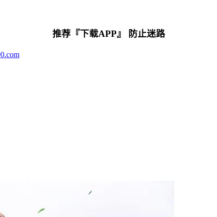
推荐『下载APP』 防止迷路
00.com