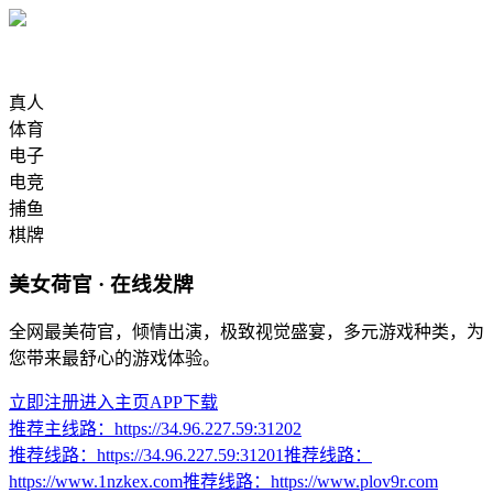
真人
体育
电子
电竞
捕鱼
棋牌
美女荷官 · 在线发牌
全网最美荷官，倾情出演，极致视觉盛宴，多元游戏种类，为
您带来最舒心的游戏体验。
立即注册
进入主页
APP下载
推荐主线路：
https://34.96.227.59:31202
推荐线路：
https://34.96.227.59:31201
推荐线路：
https://www.1nzkex.com
推荐线路：
https://www.plov9r.com