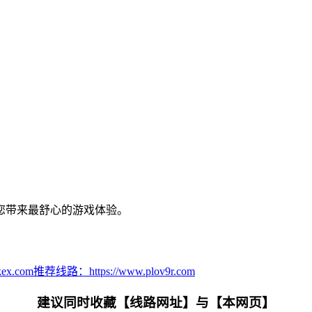
您带来最舒心的游戏体验。
kex.com
推荐线路：
https://www.plov9r.com
建议同时收藏【线路网址】与【本网页】