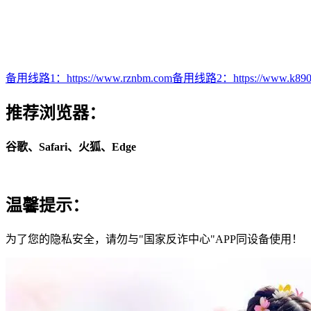
备用线路
1
：
https://www.rznbm.com
备用线路
2
：
https://www.k89
推荐浏览器：
谷歌、Safari、火狐、Edge
温馨提示：
为了您的隐私安全，请勿与"国家反诈中心"APP同设备使用！